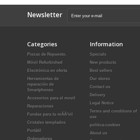
Newsletter
Categories
Information
Piezas de Repuesto.
Specials
Móvil Refurbished
New products
Electrónica en oferta
Best sellers
Herramientas de
Our stores
reparación de
Contact us
Smartphones
Delivery
Accesorios para el movil
Legal Notice
Reparaciones
Terms and conditions of
Fundas para tu mÃÂ³vil
use
Cristales templados
politica-cookies
Portátil
About us
Ordenadores