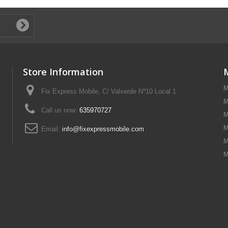
Store Information
M
Fix Express Mobile, C/ Valverde Nº10 Local 1
M
Call us now:
635970727
M
M
Email:
info@fixexpressmobile.com
M
M