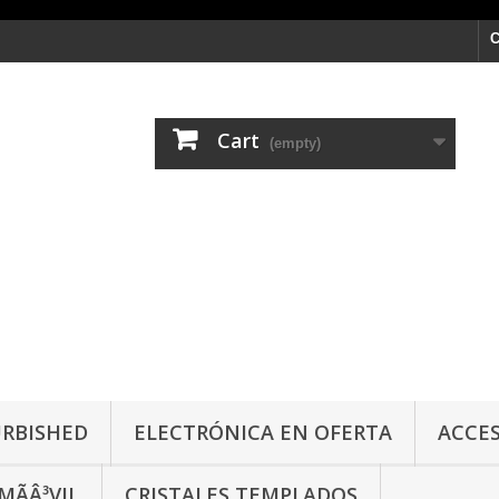
C
Cart
(empty)
URBISHED
ELECTRÓNICA EN OFERTA
ACCES
ÃÂ³VIL
CRISTALES TEMPLADOS