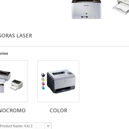
SORAS LASER
ories
NOCROMO
COLOR
Product Name: A to Z