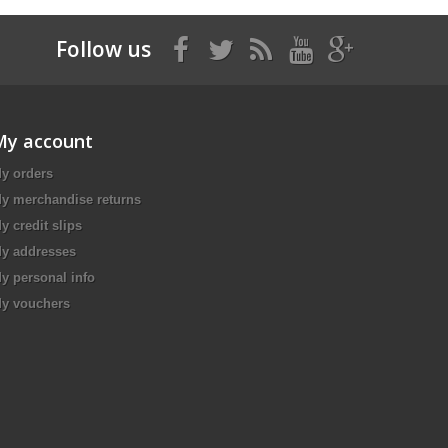
Follow us
My account
y orders
y merchandise returns
y credit slips
y addresses
y personal info
y vouchers