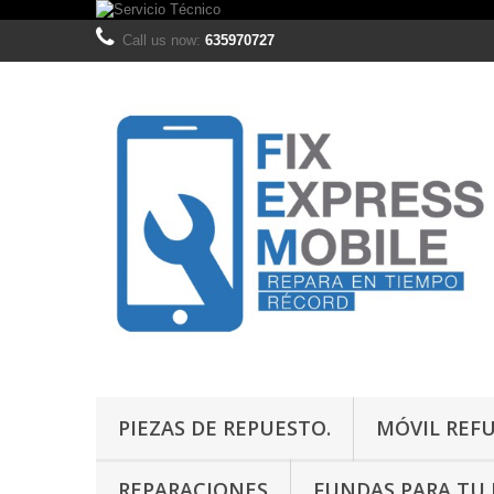
Call us now:
635970727
PIEZAS DE REPUESTO.
MÓVIL REF
REPARACIONES
FUNDAS PARA TU M