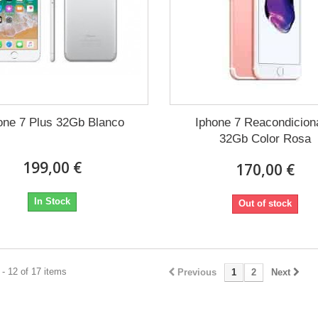
one 7 Plus 32Gb Blanco
Iphone 7 Reacondicion
32Gb Color Rosa
199,00 €
170,00 €
In Stock
Out of stock
- 12 of 17 items
Previous
1
2
Next