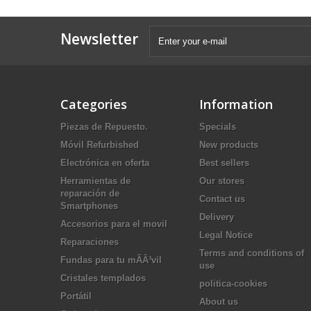
Newsletter
Categories
Information
Piezas de Repuesto.
Specials
Móvil Refurbished
New products
Electrónica en oferta
Best sellers
Herramientas de
Our stores
reparación de
Contact us
Smartphones
Delivery
Accesorios para el movil
Legal Notice
Reparaciones
Terms and conditions of
Fundas para tu mÃÂ³vil
use
Cristales templados
politica-cookies
Portátil
About us