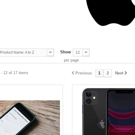
Show
Product Name: A to Z
12
per page
- 12 of 17 items
Previous
1
2
Next