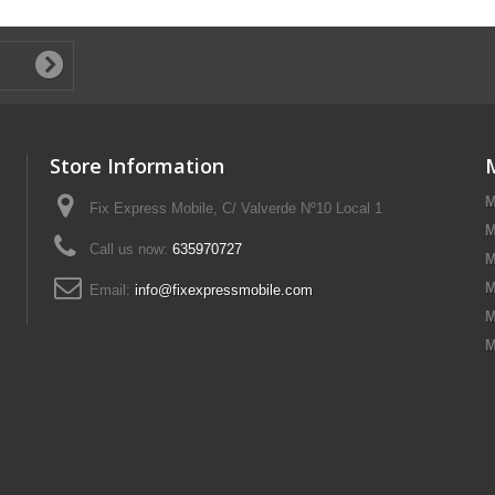
Store Information
M
Fix Express Mobile, C/ Valverde Nº10 Local 1
M
Call us now:
635970727
M
M
Email:
info@fixexpressmobile.com
M
M