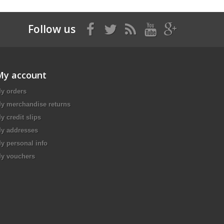
Follow us
My account
y orders
y merchandise returns
y credit slips
y addresses
y personal info
y vouchers