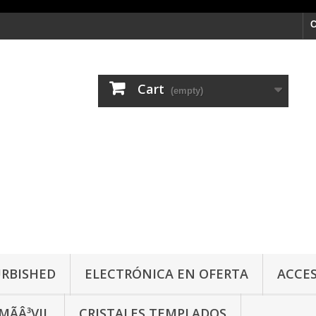
C
Cart
(empty)
URBISHED
ELECTRÓNICA EN OFERTA
ACCES
ÃÂ³VIL
CRISTALES TEMPLADOS