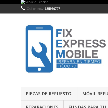
Call us now:
635970727
PIEZAS DE REPUESTO.
MÓVIL REF
REPARACIONES
FUNDAS PARA TU M