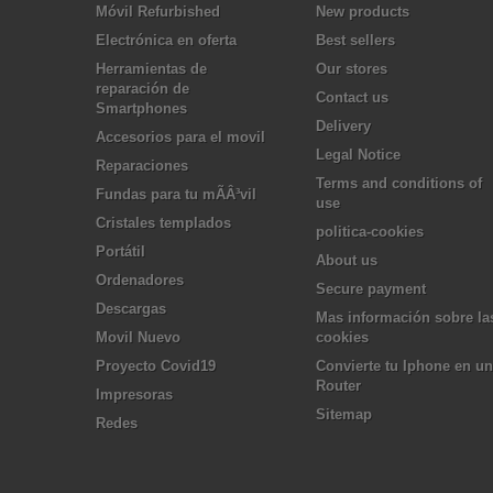
Móvil Refurbished
New products
Electrónica en oferta
Best sellers
Herramientas de
Our stores
reparación de
Contact us
Smartphones
Delivery
Accesorios para el movil
Legal Notice
Reparaciones
Terms and conditions of
Fundas para tu mÃÂ³vil
use
Cristales templados
politica-cookies
Portátil
About us
Ordenadores
Secure payment
Descargas
Mas información sobre la
Movil Nuevo
cookies
Proyecto Covid19
Convierte tu Iphone en un
Router
Impresoras
Sitemap
Redes