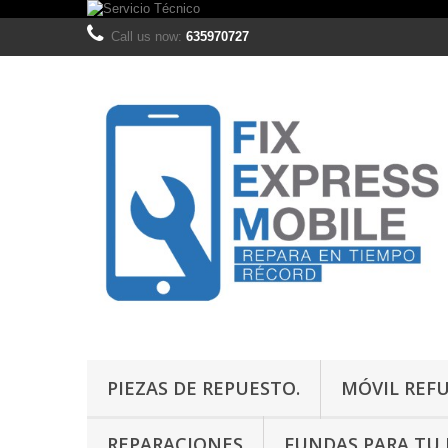
Call us now:
635970727
PIEZAS DE REPUESTO.
MÓVIL REF
REPARACIONES
FUNDAS PARA TU M