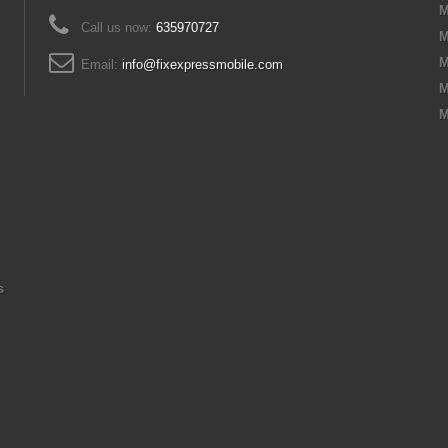
M
Call us now:
635970727
M
M
Email:
info@fixexpressmobile.com
M
M
s