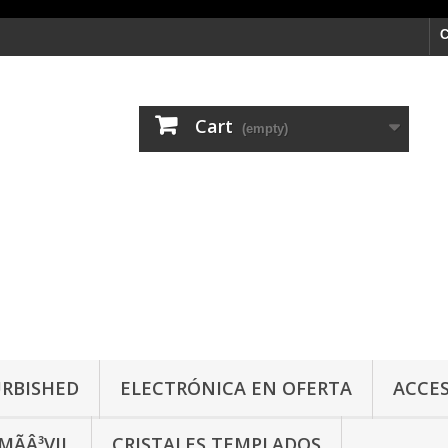
C
Cart
(empty)
URBISHED
ELECTRÓNICA EN OFERTA
ACCES
ÃÂ³VIL
CRISTALES TEMPLADOS