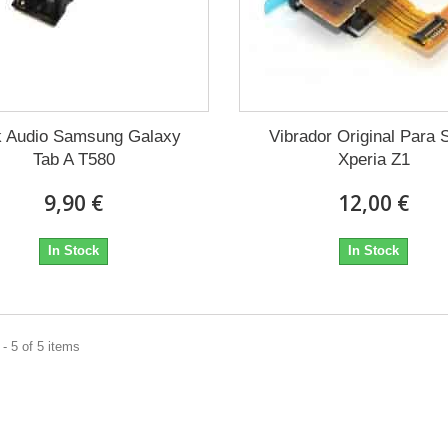
k Audio Samsung Galaxy
Vibrador Original Para 
Tab A T580
Xperia Z1
9,90 €
12,00 €
In Stock
In Stock
- 5 of 5 items