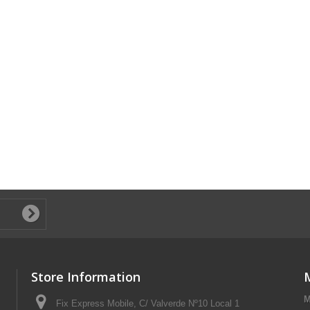
Store Information
M
Fix Express Mobile, C/ Valverde Nº10 Local 1