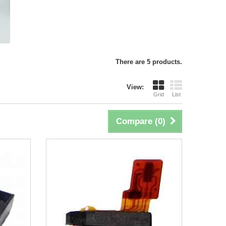
There are 5 products.
View:
Grid
List
Compare (
0
)