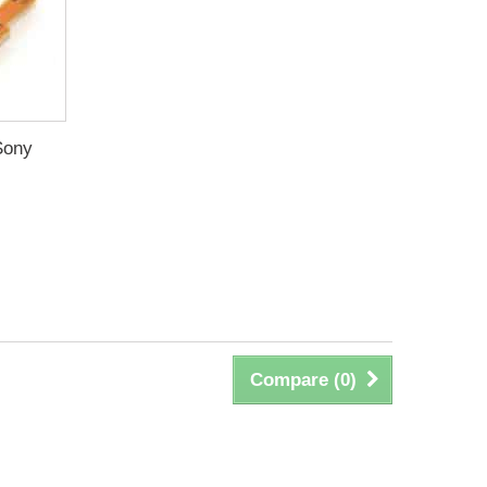
Sony
Compare (
0
)